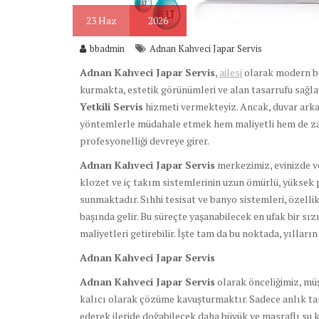
23
Haz
2026
bbadmin
Adnan Kahveci Japar Servis
Adnan Kahveci Japar Servis
,
ailesi
olarak modern ba
kurmakta, estetik görünümleri ve alan tasarrufu sağla
Yetkili Servis
hizmeti vermekteyiz. Ancak, duvar ark
yöntemlerle müdahale etmek hem maliyetli hem de zah
profesyonelliği devreye girer.
Adnan Kahveci Japar Servis
merkezimiz, evinizde v
klozet ve iç takım sistemlerinin uzun ömürlü, yüksek 
sunmaktadır. Sıhhi tesisat ve banyo sistemleri, özel
başında gelir. Bu süreçte yaşanabilecek en ufak bir sı
maliyetleri getirebilir. İşte tam da bu noktada, yıllar
Adnan Kahveci Japar Servis
Adnan Kahveci Japar Servis
olarak önceliğimiz, müş
kalıcı olarak çözüme kavuşturmaktır. Sadece anlık ta
ederek ileride doğabilecek daha büyük ve masraflı su 