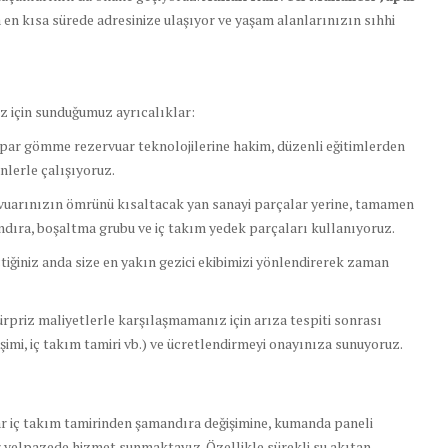
 en kısa sürede adresinize ulaşıyor ve yaşam alanlarınızın sıhhi
iz için sunduğumuz ayrıcalıklar:
par gömme rezervuar teknolojilerine hakim, düzenli eğitimlerden
lerle çalışıyoruz.
uarınızın ömrünü kısaltacak yan sanayi parçalar yerine, tamamen
ndıra, boşaltma grubu ve iç takım yedek parçaları kullanıyoruz.
tiğiniz anda size en yakın gezici ekibimizi yönlendirerek zaman
rpriz maliyetlerle karşılaşmamanız için arıza tespiti sonrası
şimi, iç takım tamiri vb.) ve ücretlendirmeyi onayınıza sunuyoruz.
ar iç takım tamirinden şamandıra değişimine, kumanda paneli
r yelpazede hizmet sunmaktayız. Özellikle sürekli su akıtan