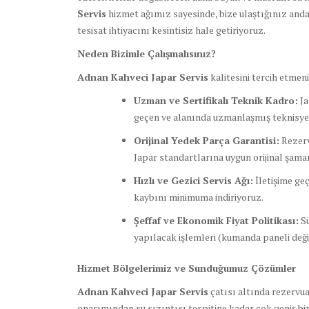
Servis
hizmet ağımız sayesinde, bize ulaştığınız anda
tesisat ihtiyacını kesintisiz hale getiriyoruz.
Neden Bizimle Çalışmalısınız?
Adnan Kahveci Japar Servis
kalitesini tercih etmen
Uzman ve Sertifikalı Teknik Kadro:
Ja
geçen ve alanında uzmanlaşmış teknisyen
Orijinal Yedek Parça Garantisi:
Rezerv
Japar standartlarına uygun orijinal şama
Hızlı ve Gezici Servis Ağı:
İletişime geç
kaybını minimuma indiriyoruz.
Şeffaf ve Ekonomik Fiyat Politikası:
Sü
yapılacak işlemleri (kumanda paneli deği
Hizmet Bölgelerimiz ve Sunduğumuz Çözümler
Adnan Kahveci Japar Servis
çatısı altında rezervu
onarımından su sızıntısı tespitine kadar çok geniş bi