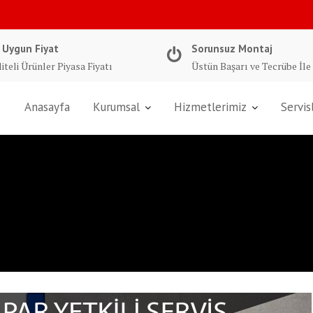
 Uygun Fiyat
Sorunsuz Montaj
iteli Ürünler Piyasa Fiyatı
Üstün Başarı ve Tecrübe İle
Anasayfa
Kurumsal
Hizmetlerimiz
Servis