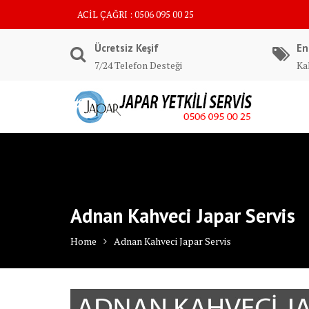
Skip
ACİL ÇAĞRI : 0506 095 00 25
to
content
Ücretsiz Keşif
En
7/24 Telefon Desteği
Kal
Adnan Kahveci Japar Servis
Home
Adnan Kahveci Japar Servis