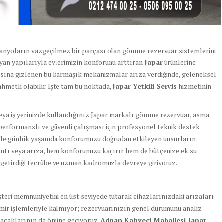
nyoların vazgeçilmez bir parçası olan gömme rezervuar sistemlerini
yan yapılarıyla evlerimizin konforunu arttıran
Japar
ürünlerine
asına gizlenen bu karmaşık mekanizmalar arıza verdiğinde, geleneksel
metli olabilir. İşte tam bu noktada,
Japar Yetkili Servis
hizmetinin
eya iş yerinizde kullandığınız Japar markalı gömme rezervuar, asma
performanslı ve güvenli çalışması için profesyonel teknik destek
likle günlük yaşamda konforumuzu doğrudan etkileyen unsurların
zıntı veya arıza, hem konforunuzu kaçırır hem de bütçenize ek su
ın getirdiği tecrübe ve uzman kadromuzla devreye giriyoruz.
teri memnuniyetini en üst seviyede tutarak cihazlarınızdaki arızaları
mir işlemleriyle kalmıyor; rezervuarınızın genel durumunu analiz
kaçaklarının da önüne geçiyoruz.
Adnan Kahveci Mahallesi Japar