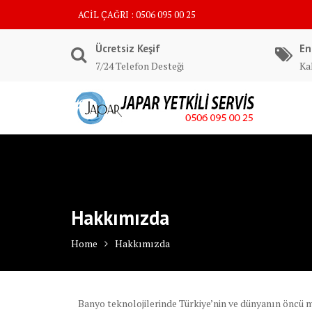
Skip
ACİL ÇAĞRI : 0506 095 00 25
to
content
Ücretsiz Keşif
En
7/24 Telefon Desteği
Kal
Hakkımızda
Home
Hakkımızda
Banyo teknolojilerinde Türkiye’nin ve dünyanın öncü 