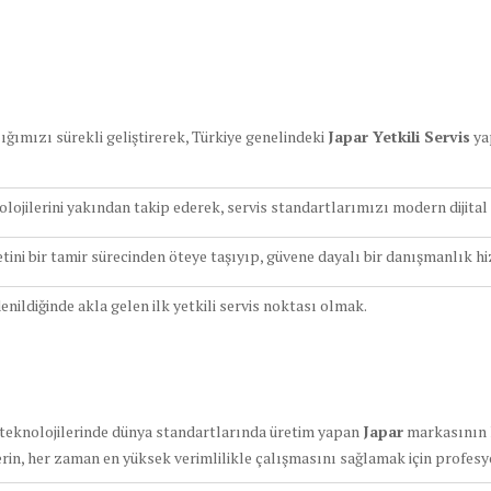
ğımızı sürekli geliştirerek, Türkiye genelindeki
Japar Yetkili Servis
ya
lojilerini yakından takip ederek, servis standartlarımızı modern dijital
tini bir tamir sürecinden öteye taşıyıp, güvene dayalı bir danışmanlık 
enildiğinde akla gelen ilk yetkili servis noktası olmak.
 teknolojilerinde dünya standartlarında üretim yapan
Japar
markasının k
lerin, her zaman en yüksek verimlilikle çalışmasını sağlamak için profes