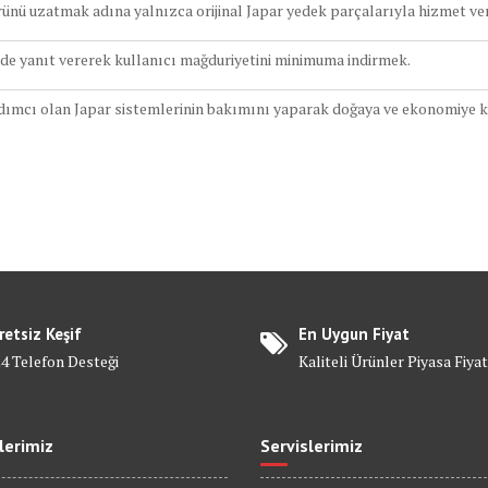
ünü uzatmak adına yalnızca orijinal Japar yedek parçalarıyla hizmet v
de yanıt vererek kullanıcı mağduriyetini minimuma indirmek.
ımcı olan Japar sistemlerinin bakımını yaparak doğaya ve ekonomiye 
retsiz Keşif
En Uygun Fiyat
24 Telefon Desteği
Kaliteli Ürünler Piyasa Fiyat
lerimiz
Servislerimiz