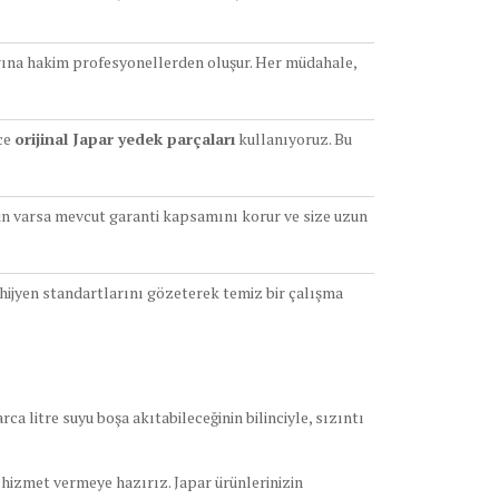
rına hakim profesyonellerden oluşur. Her müdahale,
ce
orijinal Japar yedek parçaları
kullanıyoruz. Bu
izin varsa mevcut garanti kapsamını korur ve size uzun
i hijyen standartlarını gözeterek temiz bir çalışma
ca litre suyu boşa akıtabileceğinin bilinciyle, sızıntı
 hizmet vermeye hazırız. Japar ürünlerinizin