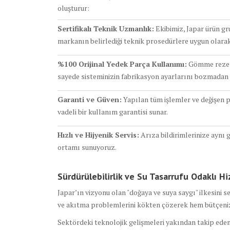
oluşturur:
Sertifikalı Teknik Uzmanlık:
Ekibimiz, Japar ürün gr
markanın belirlediği teknik prosedürlere uygun olarak 
%100 Orijinal Yedek Parça Kullanımı:
Gömme rezerv
sayede sisteminizin fabrikasyon ayarlarını bozmadan 
Garanti ve Güven:
Yapılan tüm işlemler ve değişen p
vadeli bir kullanım garantisi sunar.
Hızlı ve Hijyenik Servis:
Arıza bildirimlerinize aynı 
ortamı sunuyoruz.
Sürdürülebilirlik ve Su Tasarrufu Odaklı H
Japar’ın vizyonu olan "doğaya ve suya saygı" ilkesini s
ve akıtma problemlerini kökten çözerek hem bütçeni
Sektördeki teknolojik gelişmeleri yakından takip eden