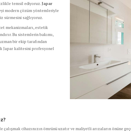
izlikle temsil ediyoruz.
Japar
übeyi modern çözüm yöntemleriyle
iz sürmesini sağlıyoruz.
zet mekanizmaları, estetik
dırır. Bu sistemlerin bakımı,
uzman bir ekip tarafından
k Japar kalitesini profesyonel
ız?
s ile çalışmak cihazınızın ömrünü uzatır ve maliyetli arızaların önüne ge