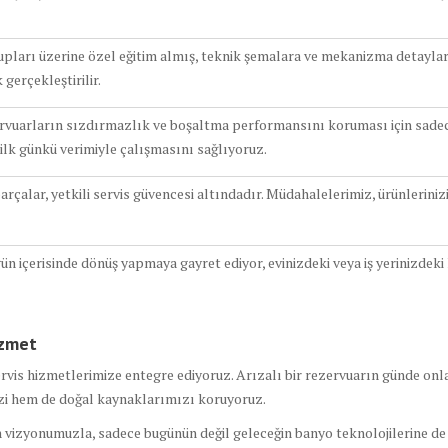
upları üzerine özel eğitim almış, teknik şemalara ve mekanizma detayla
gerçekleştirilir.
uarların sızdırmazlık ve boşaltma performansını koruması için sade
ilk günkü verimiyle çalışmasını sağlıyoruz.
arçalar, yetkili servis güvencesi altındadır. Müdahalelerimiz, ürünlerin
gün içerisinde dönüş yapmaya gayret ediyor, evinizdeki veya iş yerinizdek
izmet
ervis hizmetlerimize entegre ediyoruz. Arızalı bir rezervuarın günde onlar
zi hem de doğal kaynaklarımızı koruyoruz.
 vizyonumuzla, sadece bugünün değil geleceğin banyo teknolojilerine de