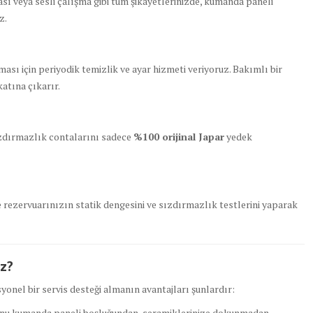
 veya sesli çalışma gibi tüm şikayetlerinizde, kumanda paneli
z.
ası için periyodik temizlik ve ayar hizmeti veriyoruz. Bakımlı bir
atına çıkarır.
sızdırmazlık contalarını sadece
%100 orijinal Japar
yedek
e rezervuarınızın statik dengesini ve sızdırmazlık testlerini yaparak
ız?
nel bir servis desteği almanın avantajları şunlardır:
nu kumanda paneli boşluğundan, seramiklerinize dokunmadan