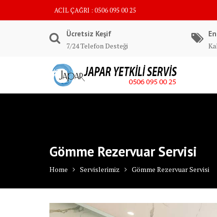
Skip
ACİL ÇAĞRI : 0506 095 00 25
to
content
Ücretsiz Keşif
En
7/24 Telefon Desteği
Kal
Gömme Rezervuar Servisi
Home
Servislerimiz
Gömme Rezervuar Servisi