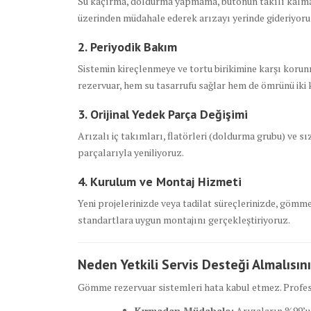
Su kaçırma, doldurma yapmama, butonun takılı kalması
üzerinden müdahale ederek arızayı yerinde gideriyoru
2. Periyodik Bakım
Sistemin kireçlenmeye ve tortu birikimine karşı korunm
rezervuar, hem su tasarrufu sağlar hem de ömrünü iki k
3. Orijinal Yedek Parça Değişimi
Arızalı iç takımları, flatörleri (doldurma grubu) ve 
parçalarıyla yeniliyoruz.
4. Kurulum ve Montaj Hizmeti
Yeni projelerinizde veya tadilat süreçlerinizde, gömm
standartlara uygun montajını gerçekleştiriyoruz.
Neden Yetkili Servis Desteği Almalısın
Gömme rezervuar sistemleri hata kabul etmez. Profesyo
Kırmadan Müdahale:
Arızaların %99’u