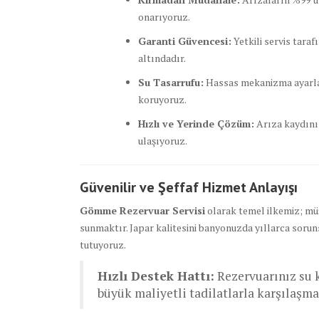
onarıyoruz.
Garanti Güvencesi:
Yetkili servis taraf
altındadır.
Su Tasarrufu:
Hassas mekanizma ayarları
koruyoruz.
Hızlı ve Yerinde Çözüm:
Arıza kaydınız
ulaşıyoruz.
Güvenilir ve Şeffaf Hizmet Anlayışı
Gömme Rezervuar Servisi
olarak temel ilkemiz; müş
sunmaktır. Japar kalitesini banyonuzda yıllarca sorun
tutuyoruz.
Hızlı Destek Hattı:
Rezervuarınız su k
büyük maliyetli tadilatlarla karşılaşm