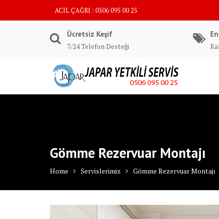
Skip
ACİL ÇAĞRI : 0506 095 00 25
to
content
Ücretsiz Keşif
En
7/24 Telefon Desteği
Kal
Gömme Rezervuar Montajı
Home
Servislerimiz
Gömme Rezervuar Montajı