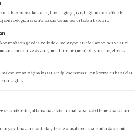
)
ramik kaplanmadan önce, tüm su giriş-çıkış bağlantıları yüksek
luşabilecek gizli sızıntı riskini tamamen ortadan kaldırır.
yon
korumak için gövde üzerindeki izolasyon straforları ve ses yalıtım
inimuma indirilir ve duvar içinde terleme (nem) oluşumu engellenir.
nda mekanizmanın içine inşaat artığı kaçmaması için koruyucu kapaklar
asını sağlar.
 seramiklerin çatlamaması için orijinal Japar sabitleme aparatları
ından yapılmayan montajlar, ileride oluşabilecek sorunlarda ürünün