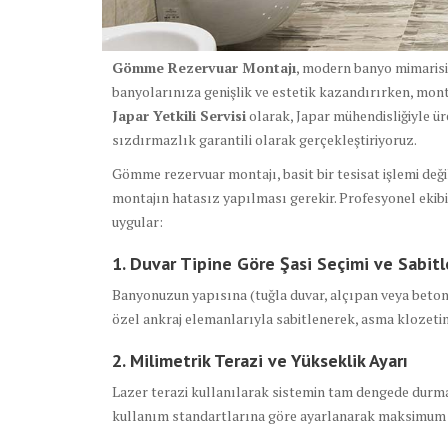
Gömme Rezervuar Montajı
, modern banyo mimarisi
banyolarınıza genişlik ve estetik kazandırırken, mon
Japar Yetkili Servisi
olarak, Japar mühendisliğiyle ür
sızdırmazlık garantili olarak gerçekleştiriyoruz.
Gömme rezervuar montajı, basit bir tesisat işlemi deği
montajın hatasız yapılması gerekir. Profesyonel ekibim
uygular:
1. Duvar Tipine Göre Şasi Seçimi ve Sabit
Banyonuzun yapısına (tuğla duvar, alçıpan veya beton
özel ankraj elemanlarıyla sabitlenerek, asma klozeti
2. Milimetrik Terazi ve Yükseklik Ayarı
Lazer terazi kullanılarak sistemin tam dengede durmas
kullanım standartlarına göre ayarlanarak maksimum k