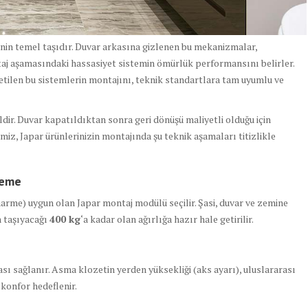
nin temel taşıdır. Duvar arkasına gizlenen bu mekanizmalar,
taj aşamasındaki hassasiyet sistemin ömürlük performansını belirler.
etilen bu sistemlerin montajını, teknik standartlara tam uyumlu ve
ldir. Duvar kapatıldıktan sonra geri dönüşü maliyetli olduğu için
iz, Japar ürünlerinizin montajında şu teknik aşamaları titizlikle
leme
arme) uygun olan Japar montaj modülü seçilir. Şasi, duvar ve zemine
n taşıyacağı
400 kg
‘a kadar olan ağırlığa hazır hale getirilir.
ı sağlanır. Asma klozetin yerden yüksekliği (aks ayarı), uluslararası
onfor hedeflenir.