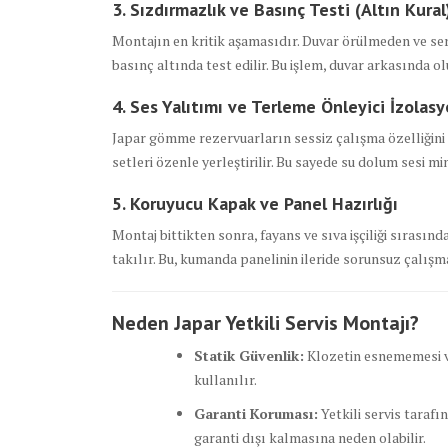
3. Sızdırmazlık ve Basınç Testi (Altın Kural
Montajın en kritik aşamasıdır. Duvar örülmeden ve se
basınç altında test edilir. Bu işlem, duvar arkasında o
4. Ses Yalıtımı ve Terleme Önleyici İzolas
Japar gömme rezervuarların sessiz çalışma özelliğini 
setleri özenle yerleştirilir. Bu sayede su dolum sesi m
5. Koruyucu Kapak ve Panel Hazırlığı
Montaj bittikten sonra, fayans ve sıva işçiliği sırası
takılır. Bu, kumanda panelinin ileride sorunsuz çalışm
Neden Japar Yetkili Servis Montajı?
Statik Güvenlik:
Klozetin esnememesi ve
kullanılır.
Garanti Koruması:
Yetkili servis taraf
garanti dışı kalmasına neden olabilir.