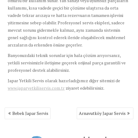
ömürlü bir kullanım sunar. Yan sanayi veya uyumsuz parçaların
kullanımı, kısa vadede geçici bir çözüme ulaştırsa da orta
vadede tekrar arızaya ve hatta rezervuarın tamamen işlevini
yitirmesine sebep olabilir. Profesyonel servis ekipleri, sadece
mevcut sorunu gidermekle kalmaz, aynı zamanda sistemin
genel sağlığını kontrol ederek ileride oluşabilecek muhtemel
arızaların da erkenden önüne geçerler.
Banyonuzdaki teknik sorunlar için hala çözüm arıyorsanız,
yetkili servisimizle iletişime geçerek orijinal parça garantili ve
profesyonel destek alabilirsiniz.
Japar Yetkili Servis olarak hazırladığımız diğer sitemizi de
www.japaryetkiliservis.com.tr
ziyaret edebilirsiniz.
Yazı
Bebek Japar Servis
Arnavutköy Japar Servis
gezinmesi