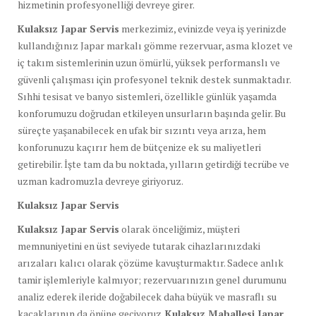
hizmetinin profesyonelliği devreye girer.
Kulaksız Japar Servis
merkezimiz, evinizde veya iş yerinizde
kullandığınız Japar markalı gömme rezervuar, asma klozet ve
iç takım sistemlerinin uzun ömürlü, yüksek performanslı ve
güvenli çalışması için profesyonel teknik destek sunmaktadır.
Sıhhi tesisat ve banyo sistemleri, özellikle günlük yaşamda
konforumuzu doğrudan etkileyen unsurların başında gelir. Bu
süreçte yaşanabilecek en ufak bir sızıntı veya arıza, hem
konforunuzu kaçırır hem de bütçenize ek su maliyetleri
getirebilir. İşte tam da bu noktada, yılların getirdiği tecrübe ve
uzman kadromuzla devreye giriyoruz.
Kulaksız Japar Servis
Kulaksız Japar Servis
olarak önceliğimiz, müşteri
memnuniyetini en üst seviyede tutarak cihazlarınızdaki
arızaları kalıcı olarak çözüme kavuşturmaktır. Sadece anlık
tamir işlemleriyle kalmıyor; rezervuarınızın genel durumunu
analiz ederek ileride doğabilecek daha büyük ve masraflı su
kaçaklarının da önüne geçiyoruz.
Kulaksız Mahallesi Japar