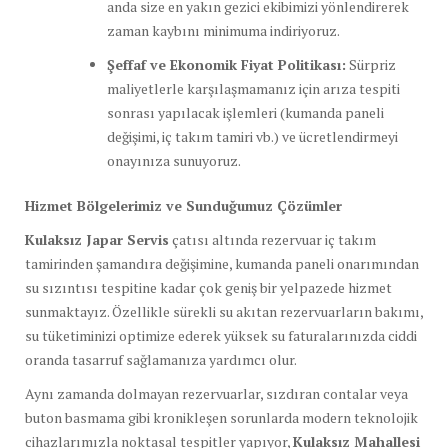
anda size en yakın gezici ekibimizi yönlendirerek
zaman kaybını minimuma indiriyoruz.
Şeffaf ve Ekonomik Fiyat Politikası:
Sürpriz
maliyetlerle karşılaşmamanız için arıza tespiti
sonrası yapılacak işlemleri (kumanda paneli
değişimi, iç takım tamiri vb.) ve ücretlendirmeyi
onayınıza sunuyoruz.
Hizmet Bölgelerimiz ve Sunduğumuz Çözümler
Kulaksız Japar Servis
çatısı altında rezervuar iç takım
tamirinden şamandıra değişimine, kumanda paneli onarımından
su sızıntısı tespitine kadar çok geniş bir yelpazede hizmet
sunmaktayız. Özellikle sürekli su akıtan rezervuarların bakımı,
su tüketiminizi optimize ederek yüksek su faturalarınızda ciddi
oranda tasarruf sağlamanıza yardımcı olur.
Aynı zamanda dolmayan rezervuarlar, sızdıran contalar veya
buton basmama gibi kronikleşen sorunlarda modern teknolojik
cihazlarımızla noktasal tespitler yapıyor,
Kulaksız Mahallesi