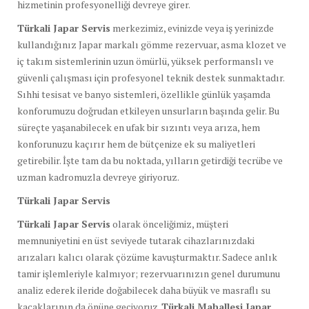
hizmetinin profesyonelliği devreye girer.
Türkali Japar Servis
merkezimiz, evinizde veya iş yerinizde
kullandığınız Japar markalı gömme rezervuar, asma klozet ve
iç takım sistemlerinin uzun ömürlü, yüksek performanslı ve
güvenli çalışması için profesyonel teknik destek sunmaktadır.
Sıhhi tesisat ve banyo sistemleri, özellikle günlük yaşamda
konforumuzu doğrudan etkileyen unsurların başında gelir. Bu
süreçte yaşanabilecek en ufak bir sızıntı veya arıza, hem
konforunuzu kaçırır hem de bütçenize ek su maliyetleri
getirebilir. İşte tam da bu noktada, yılların getirdiği tecrübe ve
uzman kadromuzla devreye giriyoruz.
Türkali Japar Servis
Türkali Japar Servis
olarak önceliğimiz, müşteri
memnuniyetini en üst seviyede tutarak cihazlarınızdaki
arızaları kalıcı olarak çözüme kavuşturmaktır. Sadece anlık
tamir işlemleriyle kalmıyor; rezervuarınızın genel durumunu
analiz ederek ileride doğabilecek daha büyük ve masraflı su
kaçaklarının da önüne geçiyoruz.
Türkali Mahallesi Japar