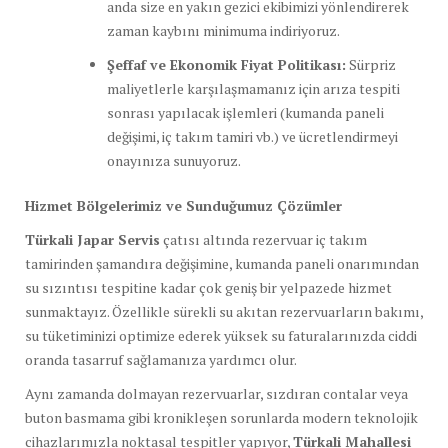
anda size en yakın gezici ekibimizi yönlendirerek
zaman kaybını minimuma indiriyoruz.
Şeffaf ve Ekonomik Fiyat Politikası:
Sürpriz
maliyetlerle karşılaşmamanız için arıza tespiti
sonrası yapılacak işlemleri (kumanda paneli
değişimi, iç takım tamiri vb.) ve ücretlendirmeyi
onayınıza sunuyoruz.
Hizmet Bölgelerimiz ve Sunduğumuz Çözümler
Türkali Japar Servis
çatısı altında rezervuar iç takım
tamirinden şamandıra değişimine, kumanda paneli onarımından
su sızıntısı tespitine kadar çok geniş bir yelpazede hizmet
sunmaktayız. Özellikle sürekli su akıtan rezervuarların bakımı,
su tüketiminizi optimize ederek yüksek su faturalarınızda ciddi
oranda tasarruf sağlamanıza yardımcı olur.
Aynı zamanda dolmayan rezervuarlar, sızdıran contalar veya
buton basmama gibi kronikleşen sorunlarda modern teknolojik
cihazlarımızla noktasal tespitler yapıyor,
Türkali Mahallesi