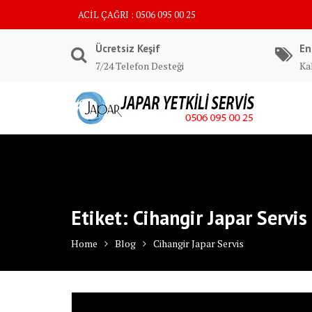
Skip
ACİL ÇAĞRI : 0506 095 00 25
to
content
Ücretsiz Keşif
En
7/24 Telefon Desteği
Kal
Etiket:
Cihangir Japar Servis
Home
Blog
Cihangir Japar Servis