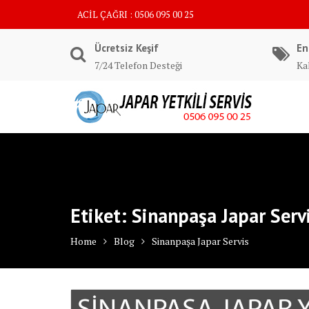
Skip
ACİL ÇAĞRI : 0506 095 00 25
to
content
Ücretsiz Keşif
En
7/24 Telefon Desteği
Kal
Etiket:
Sinanpaşa Japar Serv
Home
Blog
Sinanpaşa Japar Servis