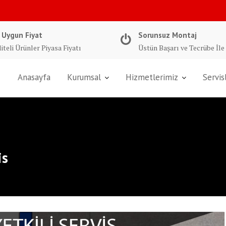
 Uygun Fiyat
Sorunsuz Montaj
iteli Ürünler Piyasa Fiyatı
Üstün Başarı ve Tecrübe İle
Anasayfa
Kurumsal
Hizmetlerimiz
Servis
is