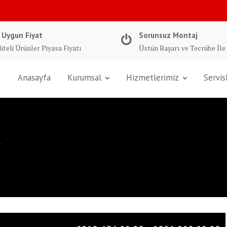
 Uygun Fiyat
Sorunsuz Montaj
iteli Ürünler Piyasa Fiyatı
Üstün Başarı ve Tecrübe İle
Anasayfa
Kurumsal
Hizmetlerimiz
Servis
İ