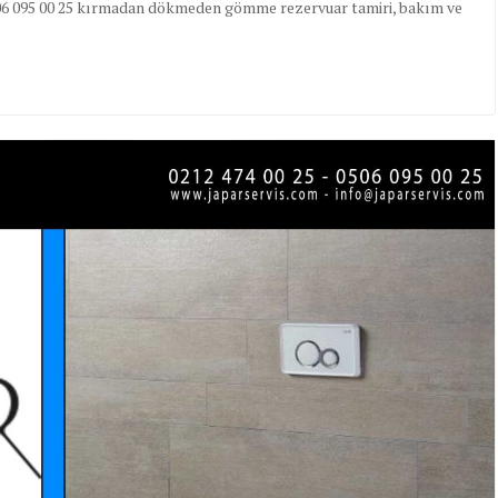
 0506 095 00 25 kırmadan dökmeden gömme rezervuar tamiri, bakım ve