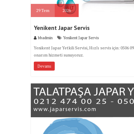
29
Tem
2026
Yenikent Japar Servis
bbadmin
Yenikent Japar Servis
Yenikent Japar Yetkili Servisi, Hızlı servis için: 05
onarım hizmeti sunuyoruz.
Devamı