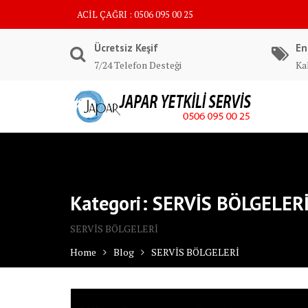
Skip
ACİL ÇAĞRI : 0506 095 00 25
to
content
Ücretsiz Keşif
En
7/24 Telefon Desteği
Kal
Kategori:
SERVİS BÖLGELER
SERVİS BÖLGELERİ
Home
Blog
SERVİS BÖLGELERİ