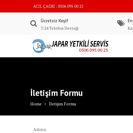
Skip
ACİL ÇAĞRI : 0506 095 00 25
to
content
Ücretsiz Keşif
En
7/24 Telefon Desteği
Kal
İletişim Formu
Home
İletişim Formu
Adınız